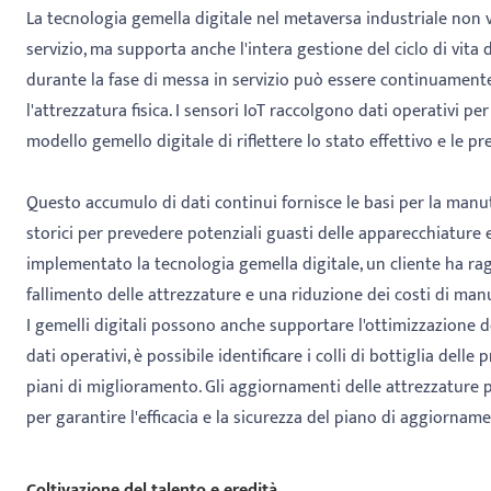
La tecnologia gemella digitale nel metaversa industriale non v
servizio, ma supporta anche l'intera gestione del ciclo di vita d
durante la fase di messa in servizio può essere continuamen
l'attrezzatura fisica. I sensori IoT raccolgono dati operativi 
modello gemello digitale di riflettere lo stato effettivo e le pr
Questo accumulo di dati continui fornisce le basi per la manute
storici per prevedere potenziali guasti delle apparecchiature 
implementato la tecnologia gemella digitale, un cliente ha ragg
fallimento delle attrezzature e una riduzione dei costi di ma
I gemelli digitali possono anche supportare l'ottimizzazione d
dati operativi, è possibile identificare i colli di bottiglia dell
piani di miglioramento. Gli aggiornamenti delle attrezzature 
per garantire l'efficacia e la sicurezza del piano di aggiornam
Coltivazione del talento e eredità