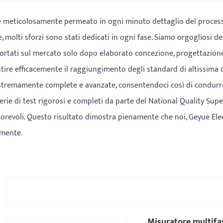
 meticolosamente permeato in ogni minuto dettaglio del processo
le, molti sforzi sono stati dedicati in ogni fase. Siamo orgogliosi 
ortati sul mercato solo dopo elaborato concezione, progettazione 
tire efficacemente il raggiungimento degli standard di altissima q
stremamente complete e avanzate, consentendoci così di condurre 
erie di test rigorosi e completi da parte del National Quality Sup
orevoli. Questo risultato dimostra pienamente che noi, Geyue Elect
amente.
Misuratore multifa