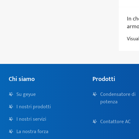
In ch
armo
comp
Visua
pote
lavor
migli
siste
Chi siamo
Prodotti
Su geyue
Condensatore di
potenza
I nostri prodotti
I nostri servizi
Contattore AC
La nostra forza