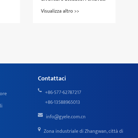
nel controllo
Visualizza altro >>
dell'automazione
industriale?
Contattaci
+86-577-62787217
tore
+86-13588965013
li
info@gyele.com.cn
Zona industriale di Zhangwan, città di