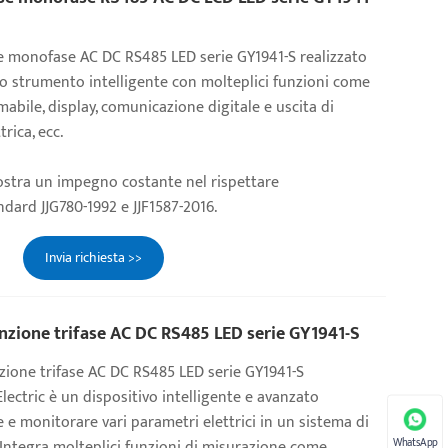
se monofase AC DC RS485 LED serie GY1941-S realizzato
no strumento intelligente con molteplici funzioni come
bile, display, comunicazione digitale e uscita di
rica, ecc.
stra un impegno costante nel rispettare
dard JJG780-1992 e JJF1587-2016.
Invia richiesta >>
nzione trifase AC DC RS485 LED serie GY1941-S
zione trifase AC DC RS485 LED serie GY1941-S
ectric è un dispositivo intelligente e avanzato
e e monitorare vari parametri elettrici in un sistema di
WhatsApp
 Integra molteplici funzioni di misurazione come