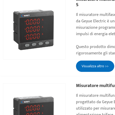
S
Il misuratore multifa
da Geyue Electric è u
misurazione programma
impulsi di energia elett
Questo prodotto dimo
rigorosamente gli stan
Visualizza altro >>
Misuratore multifu
Il misuratore multifun
progettato da Geyue El
utilizzato per misurar
alimentazione trifase.