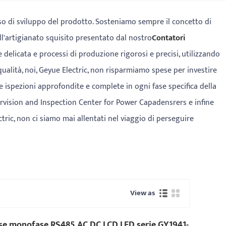
 di sviluppo del prodotto. Sosteniamo sempre il concetto di
dell'artigianato squisito presentato dal nostro
Contatori
delicata e processi di produzione rigorosi e precisi, utilizzando
ualità, noi, Geyue Electric, non risparmiamo spese per investire
ispezioni approfondite e complete in ogni fase specifica della
ervision and Inspection Center for Power Capadensrers e infine
ric, non ci siamo mai allentati nel viaggio di perseguire
View as
se monofase RS485 AC DC LCD LED serie GY1941-