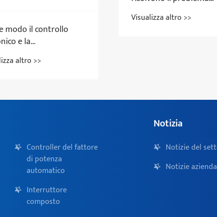
dell'esplosione dei
Visualizza altro >>
condensatori?
e modo il controllo
nico e la
ensazione della
lizza altro >>
nza reattiva possono
are insieme per
orare la stabilità del
ma di alimentazione?
Notizia
Controller del fattore
Notizie del set
di potenza
Notizie azienda
automatico
Interruttore
composto