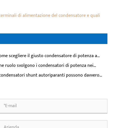
i terminali di alimentazione del condensatore e quali
ome scegliere il giusto condensatore di potenza a
sa tensione per la correzione del fattore di potenza
he ruolo svolgono i condensatori di potenza nei
ustriale？
temi di alimentazione?
 condensatori shunt autoriparanti possono davvero
ti risparmiare sui costi di sostituzione annuali?