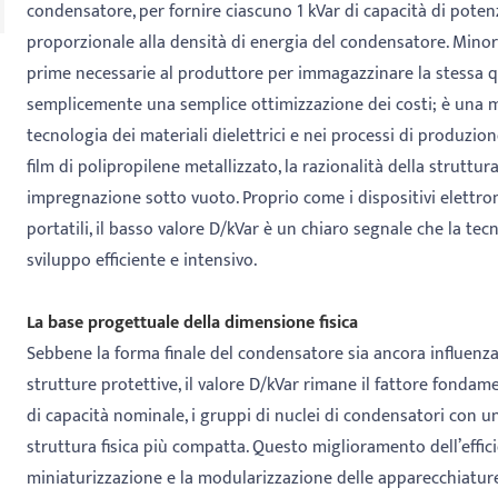
condensatore, per fornire ciascuno 1 kVar di capacità di potenz
proporzionale alla densità di energia del condensatore. Minore
prime necessarie al produttore per immagazzinare la stessa qu
semplicemente una semplice ottimizzazione dei costi; è una m
tecnologia dei materiali dielettrici e nei processi di produzione
film di polipropilene metallizzato, la razionalità della struttur
impregnazione sotto vuoto. Proprio come i dispositivi elettron
portatili, il basso valore D/kVar è un chiaro segnale che la t
sviluppo efficiente e intensivo.
La base progettuale della dimensione fisica
Sebbene la forma finale del condensatore sia ancora influenzata
strutture protettive, il valore D/kVar rimane il fattore fondam
di capacità nominale, i gruppi di nuclei di condensatori con u
struttura fisica più compatta. Questo miglioramento dell’effici
miniaturizzazione e la modularizzazione delle apparecchiatu