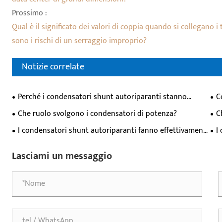
Prossimo :
Qual è il significato dei valori di coppia quando si collegano 
sono i rischi di un serraggio improprio?
Notizie correlate
Perché i condensatori shunt autoriparanti stanno
C
diventando la scelta preferita per i moderni sistemi di
bas
Che ruolo svolgono i condensatori di potenza?
C
alimentazione?
ind
sis
I condensatori shunt autoriparanti fanno effettivamente
I
risparmiare denaro o sono solo uno spreco di denaro?
far
Lasciami un messaggio