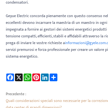
condensatori.
Geyue Electric concorda pienamente con questo consenso nel s
eccellenti devono incarnare la maestria di un maestro in ogni 
impegnata a fornire ai gestori dei sistemi energetici prodott
tensione compatti, efficienti, stabili e affidabili attraverso la r
prega di inviare le vostre richieste a
informazioni@
gyele.com.
servizi premurosi e forza professionale per creare un valore più
sistema energetico.
Facebook
X
WhatsApp
Pinterest
LinkedIn
Share
Precedente :
Quali considerazioni speciali sono necessarie per la correzion
data center di grandi dimensioni?