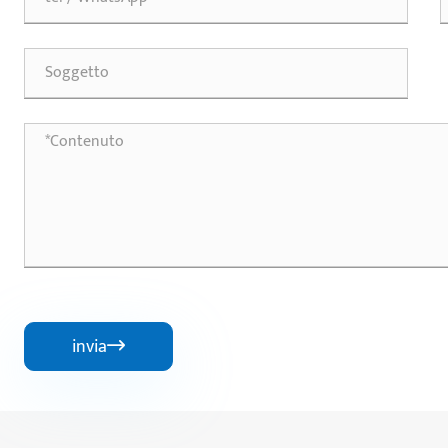
invia
