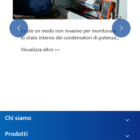


Esiste un modo non invasivo per monitorare
lo stato interno dei condensatori di potenza,
come la loro resistenza in serie equivalente
Visualizza altro >>
(ESR)?
Chi siamo
Prodotti