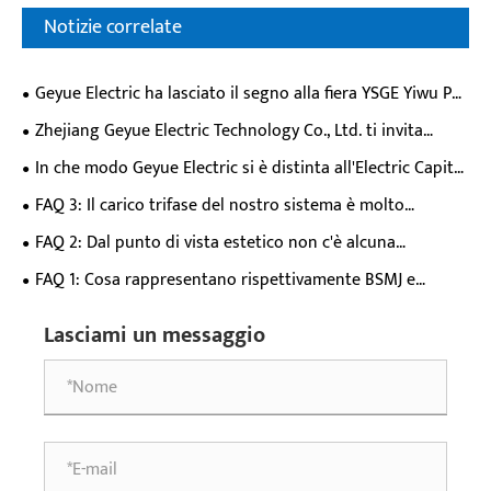
Notizie correlate
Geyue Electric ha lasciato il segno alla fiera YSGE Yiwu PV
& Energy Storage Expo del 2026, potenziando soluzioni di
Zhejiang Geyue Electric Technology Co., Ltd. ti invita
qualità dell'energia per applicazioni di supporto allo
all'YSGE 2026 Yiwu Solar PV & Energy Storage Expo
In che modo Geyue Electric si è distinta all'Electric Capital
stoccaggio fotovoltaico?
Exhibition del 2026 con i suoi controller SVG/APF e
FAQ 3: Il carico trifase del nostro sistema è molto
fotovoltaici?
sbilanciato. È meglio adottare la compensazione trifase o
FAQ 2: Dal punto di vista estetico non c'è alcuna
la compensazione a fase divisa? Se viene adottata la
differenza tra APF e SVG. Quindi, quali sono esattamente le
FAQ 1: Cosa rappresentano rispettivamente BSMJ e
compensazione frazionata, come verrà allocata la capacità?
differenze tra questi due prodotti?
BSMJ(Y)?
Lasciami un messaggio