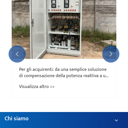


Per gli acquirenti: da una semplice soluzione
di compensazione della potenza reattiva a un
"fornitore di servizi di qualità dell'energia"
Visualizza altro >>
completo, quali funzionalità dovrebbe
possedere un affidabile produttore di
apparecchiature per la compensazione della
potenza reattiva a bassa tensione?
Chi siamo