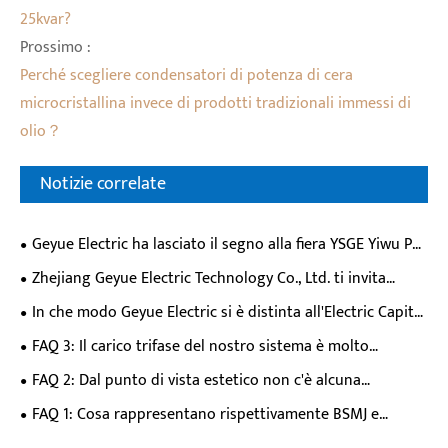
25kvar?
Prossimo :
Perché scegliere condensatori di potenza di cera
microcristallina invece di prodotti tradizionali immessi di
olio？
Notizie correlate
Geyue Electric ha lasciato il segno alla fiera YSGE Yiwu PV
& Energy Storage Expo del 2026, potenziando soluzioni di
Zhejiang Geyue Electric Technology Co., Ltd. ti invita
qualità dell'energia per applicazioni di supporto allo
all'YSGE 2026 Yiwu Solar PV & Energy Storage Expo
In che modo Geyue Electric si è distinta all'Electric Capital
stoccaggio fotovoltaico?
Exhibition del 2026 con i suoi controller SVG/APF e
FAQ 3: Il carico trifase del nostro sistema è molto
fotovoltaici?
sbilanciato. È meglio adottare la compensazione trifase o
FAQ 2: Dal punto di vista estetico non c'è alcuna
la compensazione a fase divisa? Se viene adottata la
differenza tra APF e SVG. Quindi, quali sono esattamente le
FAQ 1: Cosa rappresentano rispettivamente BSMJ e
compensazione frazionata, come verrà allocata la capacità?
differenze tra questi due prodotti?
BSMJ(Y)?