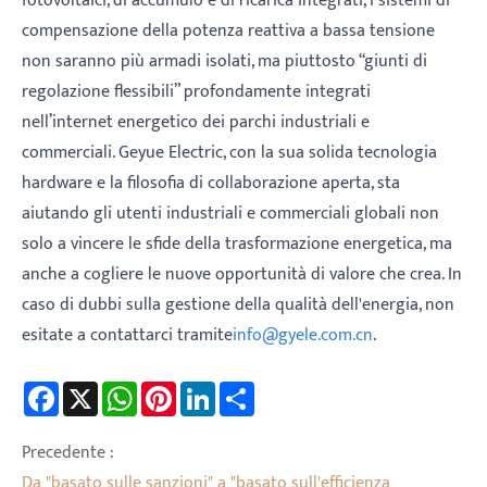
fotovoltaici, di accumulo e di ricarica integrati, i sistemi di
compensazione della potenza reattiva a bassa tensione
non saranno più armadi isolati, ma piuttosto “giunti di
regolazione flessibili” profondamente integrati
nell’internet energetico dei parchi industriali e
commerciali. Geyue Electric, con la sua solida tecnologia
hardware e la filosofia di collaborazione aperta, sta
aiutando gli utenti industriali e commerciali globali non
solo a vincere le sfide della trasformazione energetica, ma
anche a cogliere le nuove opportunità di valore che crea. In
caso di dubbi sulla gestione della qualità dell'energia, non
esitate a contattarci tramite
info@gyele.com.cn
.
Facebook
X
WhatsApp
Pinterest
LinkedIn
Share
Precedente :
Da "basato sulle sanzioni" a "basato sull'efficienza