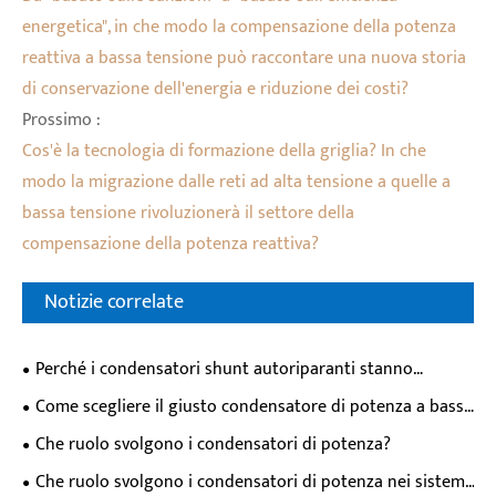
energetica", in che modo la compensazione della potenza
reattiva a bassa tensione può raccontare una nuova storia
di conservazione dell'energia e riduzione dei costi?
Prossimo :
Cos'è la tecnologia di formazione della griglia? In che
modo la migrazione dalle reti ad alta tensione a quelle a
bassa tensione rivoluzionerà il settore della
compensazione della potenza reattiva?
Notizie correlate
Perché i condensatori shunt autoriparanti stanno
diventando la scelta preferita per i moderni sistemi di
Come scegliere il giusto condensatore di potenza a bassa
alimentazione?
tensione per la correzione del fattore di potenza
Che ruolo svolgono i condensatori di potenza?
industriale？
Che ruolo svolgono i condensatori di potenza nei sistemi