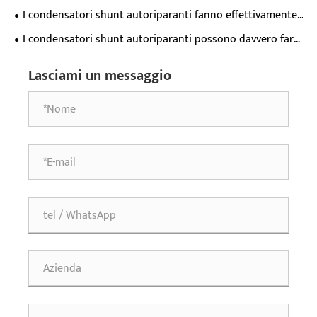
di alimentazione?
I condensatori shunt autoriparanti fanno effettivamente
risparmiare denaro o sono solo uno spreco di denaro?
I condensatori shunt autoriparanti possono davvero farti
risparmiare sui costi di sostituzione annuali?
Lasciami un messaggio