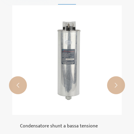
Gy1plcd monofase monofase 1p metro di
energia elettronico LCD
Visualizza altro >>

