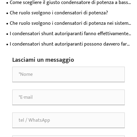
Come scegliere il giusto condensatore di potenza a bassa
alimentazione?
tensione per la correzione del fattore di potenza
Che ruolo svolgono i condensatori di potenza?
industriale？
Che ruolo svolgono i condensatori di potenza nei sistemi
di alimentazione?
I condensatori shunt autoriparanti fanno effettivamente
risparmiare denaro o sono solo uno spreco di denaro?
I condensatori shunt autoriparanti possono davvero farti
risparmiare sui costi di sostituzione annuali?
Lasciami un messaggio