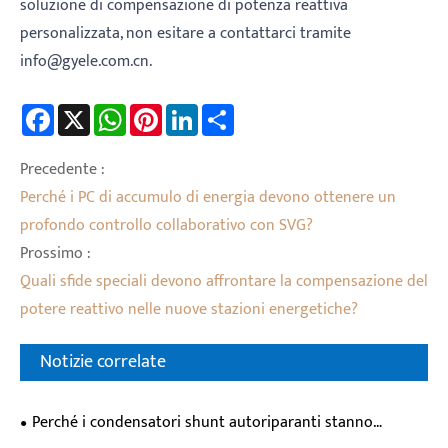
soluzione di compensazione di potenza reattiva
personalizzata, non esitare a contattarci tramite
info@gyele.com.cn.
Facebook
X
WhatsApp
Pinterest
LinkedIn
Share
Precedente :
Perché i PC di accumulo di energia devono ottenere un
profondo controllo collaborativo con SVG?
Prossimo :
Quali sfide speciali devono affrontare la compensazione del
potere reattivo nelle nuove stazioni energetiche?
Notizie correlate
Perché i condensatori shunt autoriparanti stanno
diventando la scelta preferita per i moderni sistemi di