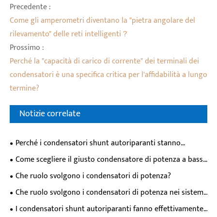
Precedente :
Come gli amperometri diventano la "pietra angolare del
rilevamento" delle reti intelligenti？
Prossimo :
Perché la "capacità di carico di corrente" dei terminali dei
condensatori è una specifica critica per l'affidabilità a lungo
termine?
Notizie correlate
Perché i condensatori shunt autoriparanti stanno
diventando la scelta preferita per i moderni sistemi di
Come scegliere il giusto condensatore di potenza a bassa
alimentazione?
tensione per la correzione del fattore di potenza
Che ruolo svolgono i condensatori di potenza?
industriale？
Che ruolo svolgono i condensatori di potenza nei sistemi
di alimentazione?
I condensatori shunt autoriparanti fanno effettivamente