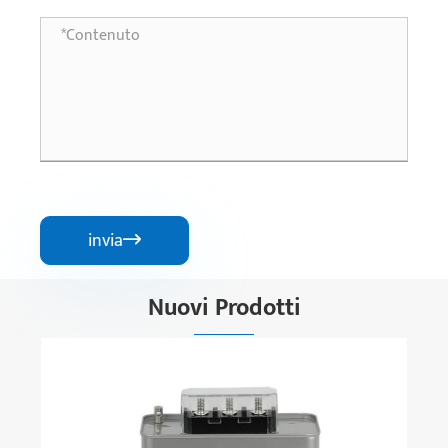
invia

Nuovi Prodotti
JKW5C-12 (16) Controller di compensazione
automatica della potenza reattiva