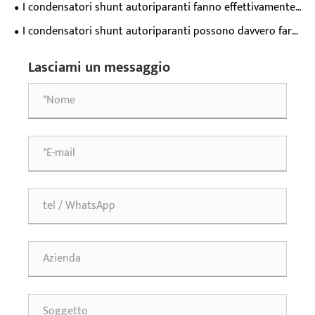
di alimentazione?
I condensatori shunt autoriparanti fanno effettivamente
risparmiare denaro o sono solo uno spreco di denaro?
I condensatori shunt autoriparanti possono davvero farti
risparmiare sui costi di sostituzione annuali?
Lasciami un messaggio