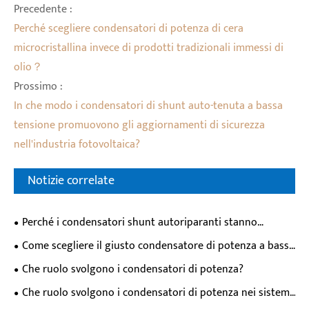
Precedente :
Perché scegliere condensatori di potenza di cera
microcristallina invece di prodotti tradizionali immessi di
olio？
Prossimo :
In che modo i condensatori di shunt auto-tenuta a bassa
tensione promuovono gli aggiornamenti di sicurezza
nell'industria fotovoltaica?
Notizie correlate
Perché i condensatori shunt autoriparanti stanno
diventando la scelta preferita per i moderni sistemi di
Come scegliere il giusto condensatore di potenza a bassa
alimentazione?
tensione per la correzione del fattore di potenza
Che ruolo svolgono i condensatori di potenza?
industriale？
Che ruolo svolgono i condensatori di potenza nei sistemi