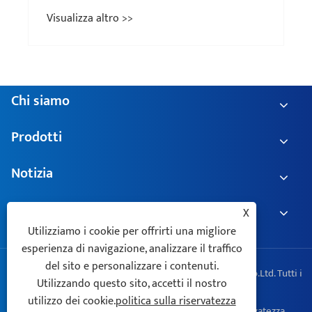
Chi siamo
Prodotti
Notizia
Contattaci
X
Utilizziamo i cookie per offrirti una migliore
esperienza di navigazione, analizzare il traffico
del sito e personalizzare i contenuti.
Copyright © 2025 Zhejiang Geyue Electric Technology Co.Ltd. Tutti i
Utilizzando questo sito, accetti il ​​nostro
diritti riservati.
utilizzo dei cookie.
politica sulla riservatezza
Links
Sitemap
RSS
XML
politica sulla riservatezza