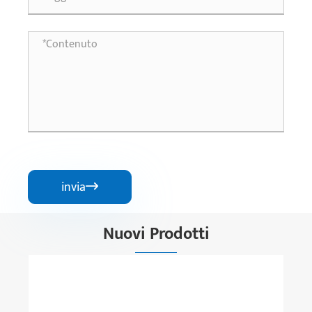
invia

Nuovi Prodotti
Contattori di commutazione condensatori
serie CJ19