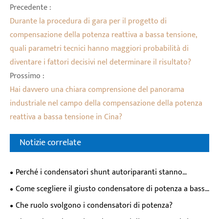
Precedente :
Durante la procedura di gara per il progetto di
compensazione della potenza reattiva a bassa tensione,
quali parametri tecnici hanno maggiori probabilità di
diventare i fattori decisivi nel determinare il risultato?
Prossimo :
Hai davvero una chiara comprensione del panorama
industriale nel campo della compensazione della potenza
reattiva a bassa tensione in Cina?
Notizie correlate
Perché i condensatori shunt autoriparanti stanno
diventando la scelta preferita per i moderni sistemi di
Come scegliere il giusto condensatore di potenza a bassa
alimentazione?
tensione per la correzione del fattore di potenza
Che ruolo svolgono i condensatori di potenza?
industriale？