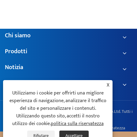
Come si può ottenere l'aggiornamento di
"minimizzazione" della compensazione del
potere reattivo e del controllo armonico nella
Visualizza altro >>
ristrutturazione di vecchie sale di
distribuzione？
Chi siamo
Prodotti
X
Notizia
Utilizziamo i cookie per offrirti una migliore
esperienza di navigazione, analizzare il traffico
Contattaci
del sito e personalizzare i contenuti.
Utilizzando questo sito, accetti il ​​nostro
utilizzo dei cookie.
politica sulla riservatezza
Rifiutare
Accettare
Copyright © 2025 Zhejiang Geyue Electric Technology Co.Ltd. Tutti i