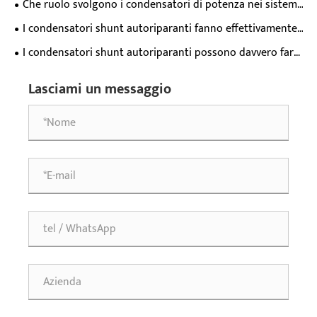
Che ruolo svolgono i condensatori di potenza nei sistemi
di alimentazione?
I condensatori shunt autoriparanti fanno effettivamente
risparmiare denaro o sono solo uno spreco di denaro?
I condensatori shunt autoriparanti possono davvero farti
risparmiare sui costi di sostituzione annuali?
Lasciami un messaggio