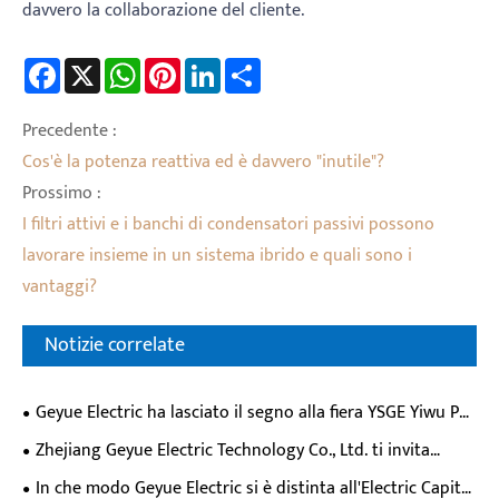
davvero la collaborazione del cliente.
Facebook
X
WhatsApp
Pinterest
LinkedIn
Share
Precedente :
Cos'è la potenza reattiva ed è davvero "inutile"?
Prossimo :
I filtri attivi e i banchi di condensatori passivi possono
lavorare insieme in un sistema ibrido e quali sono i
vantaggi?
Notizie correlate
Geyue Electric ha lasciato il segno alla fiera YSGE Yiwu PV
& Energy Storage Expo del 2026, potenziando soluzioni di
Zhejiang Geyue Electric Technology Co., Ltd. ti invita
qualità dell'energia per applicazioni di supporto allo
all'YSGE 2026 Yiwu Solar PV & Energy Storage Expo
In che modo Geyue Electric si è distinta all'Electric Capital
stoccaggio fotovoltaico?