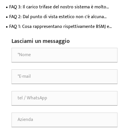
Exhibition del 2026 con i suoi controller SVG/APF e
FAQ 3: Il carico trifase del nostro sistema è molto
fotovoltaici?
sbilanciato. È meglio adottare la compensazione trifase o
FAQ 2: Dal punto di vista estetico non c'è alcuna
la compensazione a fase divisa? Se viene adottata la
differenza tra APF e SVG. Quindi, quali sono esattamente le
FAQ 1: Cosa rappresentano rispettivamente BSMJ e
compensazione frazionata, come verrà allocata la capacità?
differenze tra questi due prodotti?
BSMJ(Y)?
Lasciami un messaggio